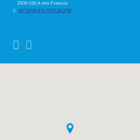
2500-036 A-dos-Francos
39°19'08.8"N 9°02'26.1"W