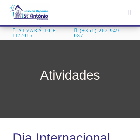
ALVARÁ 10 E
(+351) 262 949
11/2015
087
Atividades
Dia Internacional