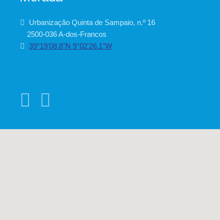
Urbanização Quinta de Sampaio, n.º 16
2500-036 A-dos-Francos
39°19'08.8"N 9°02'26.1"W