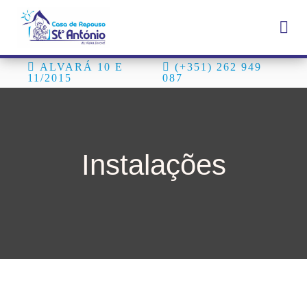
ALVARÁ 10 E
(+351) 262 949
11/2015
087
Instalações