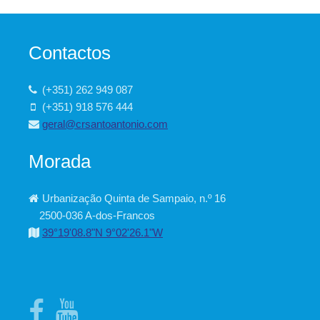
Contactos
(+351) 262 949 087
(+351) 918 576 444
geral@crsantoantonio.com
Morada
Urbanização Quinta de Sampaio, n.º 16
2500-036 A-dos-Francos
39°19'08.8"N 9°02'26.1"W