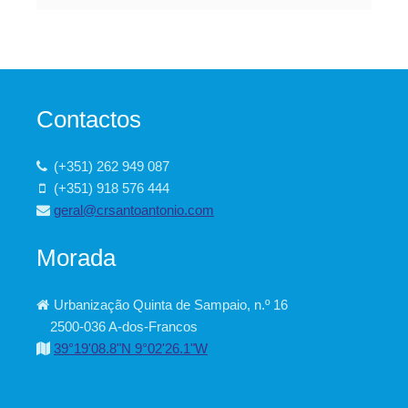
Contactos
(+351) 262 949 087
(+351) 918 576 444
geral@crsantoantonio.com
Morada
Urbanização Quinta de Sampaio, n.º 16
2500-036 A-dos-Francos
39°19'08.8"N 9°02'26.1"W